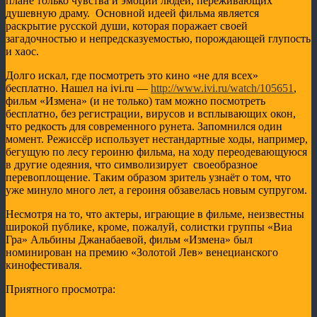
плане только чувства и эмоции людей, переживающих
душевную драму. Основной идеей фильма является
раскрытие русской души, которая поражает своей
загадочностью и непредсказуемостью, порождающей глупость
и хаос.
Долго искал, где посмотреть это кино «не для всех»
бесплатно. Нашел на ivi.ru —
http://www.ivi.ru/watch/105651
,
фильм «Измена» (и не только) там можно посмотреть
бесплатно, без регистрации, вирусов и всплывающих окон,
что редкость для современного рунета. Запомнился один
момент. Режиссёр использует нестандартные ходы, например,
бегущую по лесу героиню фильма, на ходу переодевающуюся
в другие одеяния, что символизирует своеобразное
перевоплощение. Таким образом зритель узнаёт о том, что
уже минуло много лет, а героиня обзавелась новым супругом.
Несмотря на то, что актеры, играющие в фильме, неизвестны
широкой публике, кроме, пожалуй, солистки группы «Виа
Гра» Альбины Джанабаевой, фильм «Измена» был
номинирован на премию «Золотой Лев» венецианского
кинофестиваля.
Приятного просмотра: