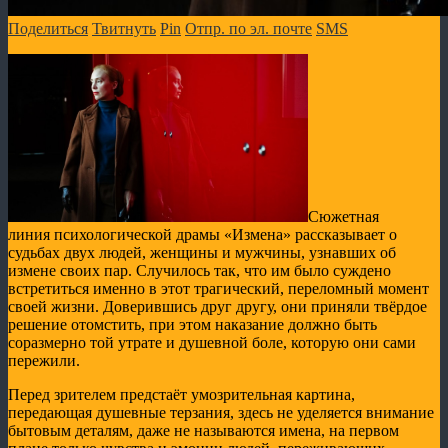
Поделиться
Твитнуть
Pin
Отпр. по эл. почте
SMS
Сюжетная
линия психологической драмы «Измена» рассказывает о
судьбах двух людей, женщины и мужчины, узнавших об
измене своих пар. Случилось так, что им было суждено
встретиться именно в этот трагический, переломный момент
своей жизни. Доверившись друг другу, они приняли твёрдое
решение отомстить, при этом наказание должно быть
соразмерно той утрате и душевной боле, которую они сами
пережили.
Перед зрителем предстаёт умозрительная картина,
передающая душевные терзания, здесь не уделяется внимание
бытовым деталям, даже не называются имена, на первом